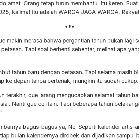
Bodo amat. Orang tetap turun membantu. Itu keren. Buat
5, kalimat itu adalah WARGA JAGA WARGA. Rakyat ba
•ᴥ•
ue makin merasa bahwa pergantian tahun bukan lagi so
petasan. Tapi soal berhenti sebentar, melihat apa yan
mbut tahun baru dengan petasan. Tapi selama masih b
 ke depan tanpa berteriak, mungkin itu sudah cukup.
un terakhir, gue jarang mengucapkan selamat tahun baru
sial. Nanti gue ceritain. Tapi beberapa tahun belakan
!"
arnya bagus-bagus ya, Ne. Seperti kalender artis-arti
iap bulan kalendernya dirobek dan dijadikan sampul bu