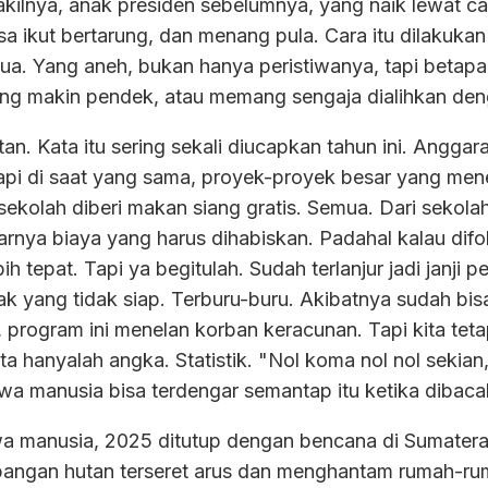
kilnya, anak presiden sebelumnya, yang naik lewat car
sa ikut bertarung, dan menang pula. Cara itu dilakukan
ua. Yang aneh, bukan hanya peristiwanya, tapi betapa 
ang makin pendek, atau memang sengaja dialihkan deng
tan. Kata itu sering sekali diucapkan tahun ini. Anggar
pi di saat yang sama, proyek-proyek besar yang menel
ekolah diberi makan siang gratis. Semua. Dari sekolah
nya biaya yang harus dihabiskan. Padahal kalau dif
h tepat. Tapi ya begitulah. Sudah terlanjur jadi janji
yak yang tidak siap. Terburu-buru. Akibatnya sudah bi
program ini menelan korban keracunan. Tapi kita tetap
erita hanyalah angka. Statistik. "Nol koma nol nol seki
wa manusia bisa terdengar semantap itu ketika dibaca
manusia, 2025 ditutup dengan bencana di Sumatera.
bangan hutan terseret arus dan menghantam rumah-rum