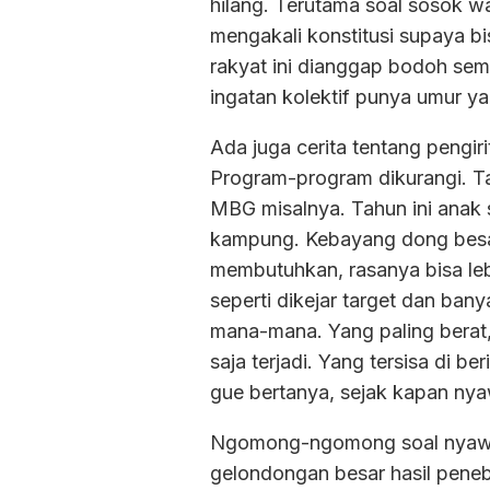
hilang. Terutama soal sosok wa
mengakali konstitusi supaya bi
rakyat ini dianggap bodoh sem
ingatan kolektif punya umur y
Ada juga cerita tentang pengiri
Program-program dikurangi. Ta
MBG misalnya. Tahun ini anak s
kampung. Kebayang dong besar
membutuhkan, rasanya bisa lebi
seperti dikejar target dan ban
mana-mana. Yang paling berat, 
saja terjadi. Yang tersisa di b
gue bertanya, sejak kapan nya
Ngomong-ngomong soal nyawa 
gelondongan besar hasil pene