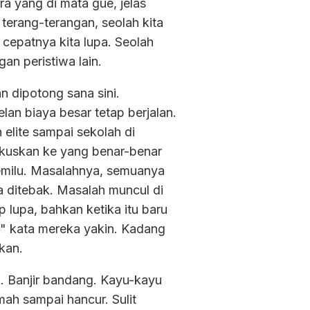
a yang di mata gue, jelas
 terang-terangan, seolah kita
cepatnya kita lupa. Seolah
an peristiwa lain.
an dipotong sana sini.
an biaya besar tetap berjalan.
 elite sampai sekolah di
okuskan ke yang benar-benar
 pemilu. Masalahnya, semuanya
sa ditebak. Masalah muncul di
 lupa, bahkan ketika itu baru
an," kata mereka yakin. Kadang
kan.
 Banjir bandang. Kayu-kayu
ah sampai hancur. Sulit