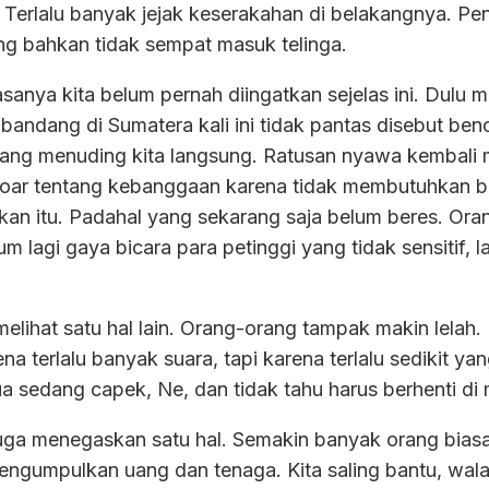
 Terlalu banyak jejak keserakahan di belakangnya. P
ng bahkan tidak sempat masuk telinga.
asanya kita belum pernah diingatkan sejelas ini. Dulu
r bandang di Sumatera kali ini tidak pantas disebut ben
dang menuding kita langsung. Ratusan nyawa kembali m
koar tentang kebanggaan karena tidak membutuhkan ban
kan itu. Padahal yang sekarang saja belum beres. Or
 lagi gaya bicara para petinggi yang tidak sensitif, la
melihat satu hal lain. Orang-orang tampak makin lelah.
ena terlalu banyak suara, tapi karena terlalu sedikit y
 sedang capek, Ne, dan tidak tahu harus berhenti di
juga menegaskan satu hal. Semakin banyak orang bias
umpulkan uang dan tenaga. Kita saling bantu, walaup