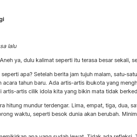
gi
sa lalu
Aneh ya, dulu kalimat seperti itu terasa besar sekali, 
a seperti apa? Setelah berita jam tujuh malam, satu-sat
acara tahun baru. Ada artis-artis ibukota yang meng
tis-artis cilik idola kita yang bikin mata tidak berke
ara hitung mundur terdengar. Lima, empat, tiga, dua, sa
orong waktu, seperti besok dunia akan berubah. Minimal
 memikirkan apa yang sudah lewat. Tidak ada refleksi. 