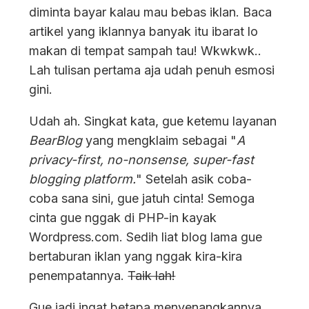
diminta bayar kalau mau bebas iklan. Baca
artikel yang iklannya banyak itu ibarat lo
makan di tempat sampah tau! Wkwkwk..
Lah tulisan pertama aja udah penuh esmosi
gini.
Udah ah. Singkat kata, gue ketemu layanan
BearBlog
yang mengklaim sebagai "
A
privacy-first, no-nonsense, super-fast
blogging platform.
" Setelah asik coba-
coba sana sini, gue jatuh cinta! Semoga
cinta gue nggak di PHP-in kayak
Wordpress.com. Sedih liat blog lama gue
bertaburan iklan yang nggak kira-kira
penempatannya.
Taik lah!
Gue jadi ingat betapa menyenangkannya