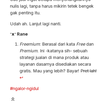
nulis lagi, tanpa harus mikirin tetek bengek
gak penting itu.
Udah ah. Lanjut lagi nanti.
ᵔᴥᵔ Rane
Freemium
: Berasal dari kata
Free
dan
Premium
. Ini -katanya sih- sebuah
strategi jualan di mana produk atau
layanan dasarnya disediakan secara
gratis. Mau yang lebih? Bayar!
Pret lah!
↩
#ngalor-ngidul